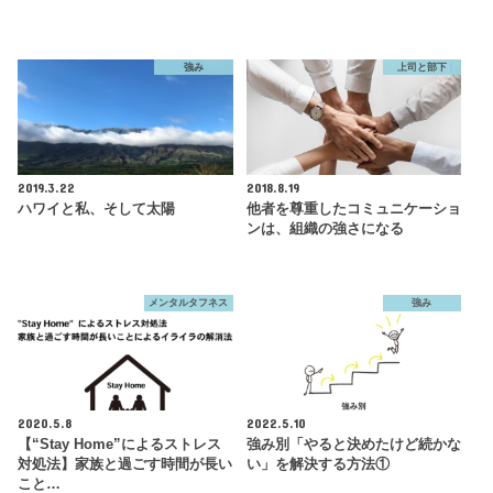
強み
上司と部下
2019.3.22
2018.8.19
ハワイと私、そして太陽
他者を尊重したコミュニケーショ
ンは、組織の強さになる
メンタルタフネス
強み
2020.5.8
2022.5.10
【“Stay Home”によるストレス
強み別「やると決めたけど続かな
対処法】家族と過ごす時間が長い
い」を解決する方法①
こと…