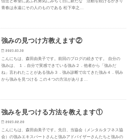
信念と希望にあふれ勇気にみちて日に新たな 活動を続けるかぎり
青春は永遠にその人のものである 松下幸之…
強みの見つけ方教えます②
2023.03.30
こんにちは、森田由美子です。前回のブログの続きです。 自分の
強みは、 １．自分で実感できている強み２．他者から「強みだ
ね」言われたことがある強み３．強み診断で出てきた強み４．弱み
から強みを見つける この４つの方法がありま…
強みを見つける方法を教えます①
2023.02.20
こんにちは、森田由美子です。先日、当協会（メンタルタフネス協
会）の強みエキスパートさんと強みアドバイザーさんたちと強みの