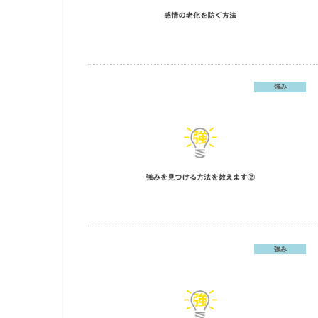
強み
強み