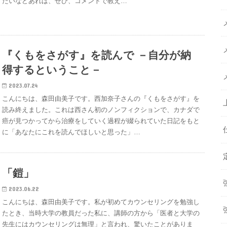
たいなどあれば、ぜひ、コメントで教え…
『くもをさがす』を読んで －自分が納
得するということ－
2023.07.24
こんにちは、森田由美子です。西加奈子さんの『くもをさがす』を
読み終えました。これは西さん初のノンフィクションで、カナダで
癌が見つかってから治療をしていく過程が綴られていた日記をもと
に「あなたにこれを読んでほしいと思った」…
「鎧」
2023.06.22
こんにちは、森田由美子です。私が初めてカウンセリングを勉強し
たとき、当時大学の教員だった私に、講師の方から「医者と大学の
先生にはカウンセリングは無理」と言われ、驚いたことがありま