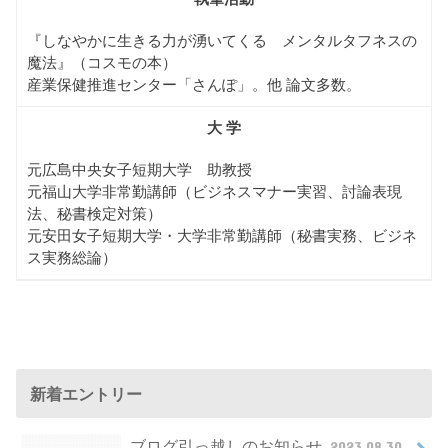
『しなやかに生きる力が湧いてくる メンタルタフネスの
魔法』（コスモの本）
産業保健推進センター「さんぽ」。他 論文多数。
大 学
元広島中央女子短期大学 助教授
元福山大学非常勤講師（ビジネスマナー実習、討論表現
法、秘書検定対策）
元安田女子短期大学・大学非常勤講師（秘書実務、ビジネ
ス実務総論）
新着エントリー
ブログ引っ越しのお知らせ
2023.08.30