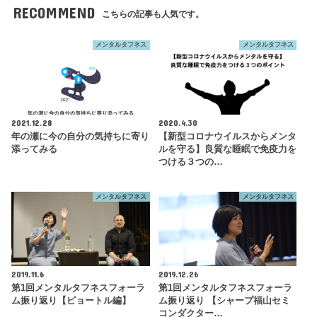
RECOMMEND
こちらの記事も人気です。
メンタルタフネス
メンタルタフネス
2021.12.28
2020.4.30
年の瀬に今の自分の気持ちに寄り
【新型コロナウイルスからメンタ
添ってみる
ルを守る】良質な睡眠で免疫力を
つける３つの…
メンタルタフネス
メンタルタフネス
2019.11.6
2019.12.26
第1回メンタルタフネスフォーラ
第1回メンタルタフネスフォーラ
ム振り返り【ピョートル編】
ム振り返り 【シャープ福山セミ
コンダクター…