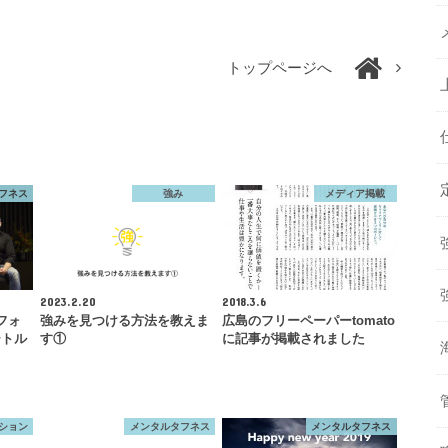
トップページへ
フネス
強み
メディア掲載
2023.2.20
2018.3.6
フォ
強みを見つける方法を教えま
広島のフリーペーパーtomato
ートル
す①
に記事が掲載されました
ション
メンタルタフネス
メンタルタフネス