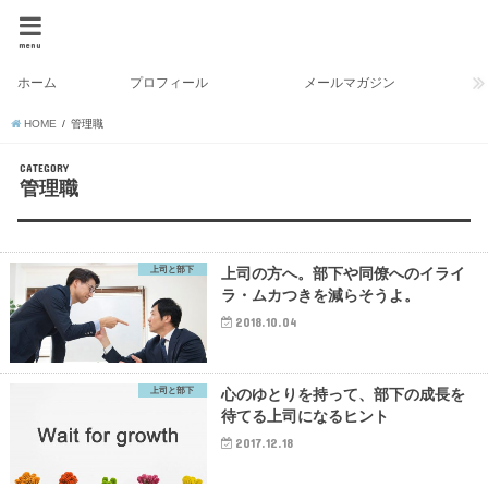
menu
ホーム
プロフィール
メールマガジン
HOME
管理職
CATEGORY
管理職
上司と部下
上司の方へ。部下や同僚へのイライ
ラ・ムカつきを減らそうよ。
2018.10.04
上司と部下
心のゆとりを持って、部下の成長を
待てる上司になるヒント
2017.12.18